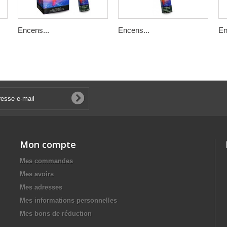
Encens...
Encens...
En
Mon compte
Mes commandes
Mes avoirs
Mes adresses
Mes informations personnelles
Mes bons de réduction