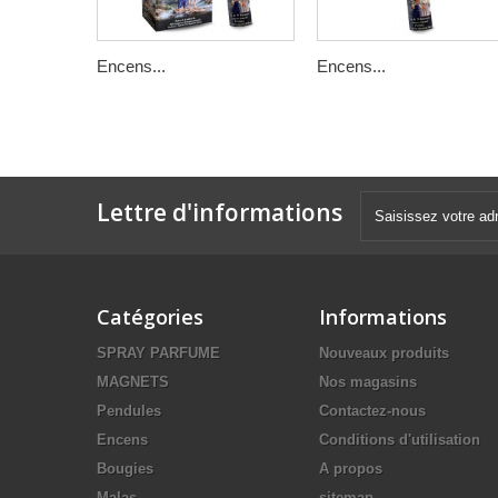
Encens...
Encens...
Lettre d'informations
Catégories
Informations
SPRAY PARFUME
Nouveaux produits
MAGNETS
Nos magasins
Pendules
Contactez-nous
Encens
Conditions d'utilisation
Bougies
A propos
Malas
sitemap