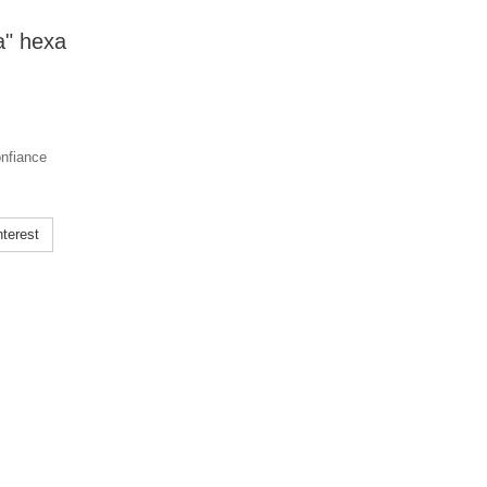
a" hexa
onfiance
terest