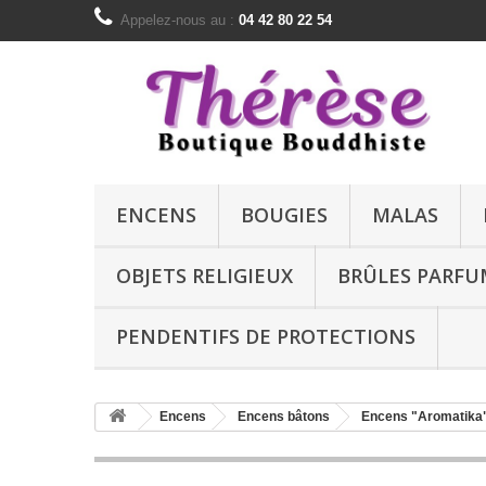
Appelez-nous au :
04 42 80 22 54
ENCENS
BOUGIES
MALAS
OBJETS RELIGIEUX
BRÛLES PARFU
PENDENTIFS DE PROTECTIONS
Encens
Encens bâtons
Encens "Aromatika