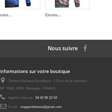
cens...
Encens...
Encens...
Nous suivre
Informations sur votre boutique
Thérèse Boutique Bouddhiste, 2 Place de la Libération,
BP 70041 13691, Martigues, FRANCE
Appelez-nous au :
04 42 80 22 54
E-mail :
magasintherese@gmail.com