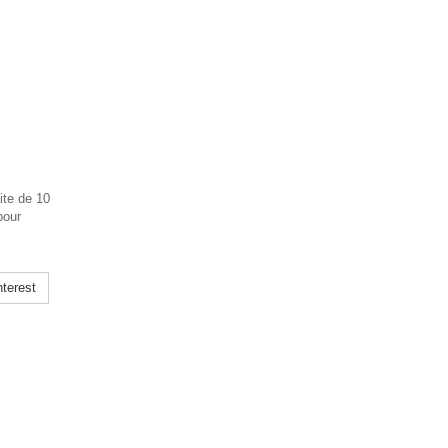
ite de 10
pour
terest