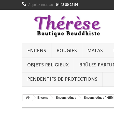
Appelez-nous au :
04 42 80 22 54
ENCENS
BOUGIES
MALAS
OBJETS RELIGIEUX
BRÛLES PARFU
PENDENTIFS DE PROTECTIONS
Encens
Encens cônes
Encens cônes "HEM