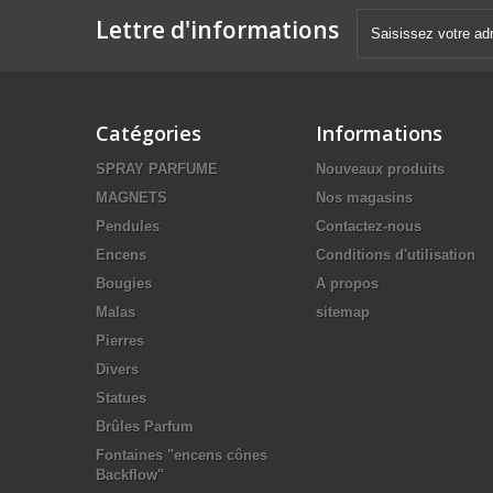
Lettre d'informations
Catégories
Informations
SPRAY PARFUME
Nouveaux produits
MAGNETS
Nos magasins
Pendules
Contactez-nous
Encens
Conditions d'utilisation
Bougies
A propos
Malas
sitemap
Pierres
Divers
Statues
Brûles Parfum
Fontaines "encens cônes
Backflow"