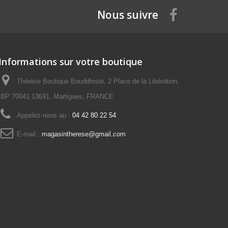
Nous suivre
Informations sur votre boutique
Thérèse Boutique Bouddhiste, 2 Place de la Libération,
BP 70041 13691, Martigues, FRANCE
Appelez-nous au :
04 42 80 22 54
E-mail :
magasintherese@gmail.com